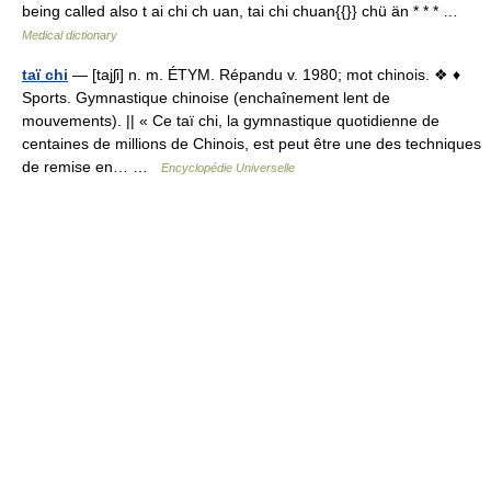
being called also t ai chi ch uan, tai chi chuan{{}} chü än * * * …
Medical dictionary
taï chi
— [tajʃi] n. m. ÉTYM. Répandu v. 1980; mot chinois. ❖ ♦
Sports. Gymnastique chinoise (enchaînement lent de
mouvements). || « Ce taï chi, la gymnastique quotidienne de
centaines de millions de Chinois, est peut être une des techniques
de remise en… …
Encyclopédie Universelle