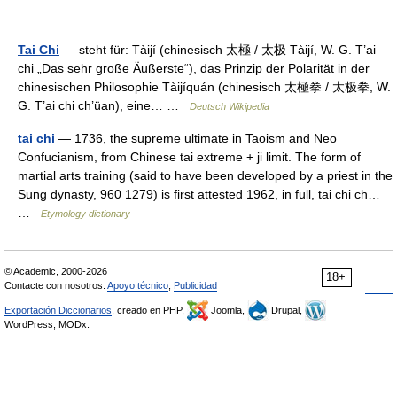
Tai Chi
— steht für: Tàijí (chinesisch 太極 / 太极 Tàijí, W. G. T’ai
chi „Das sehr große Äußerste“), das Prinzip der Polarität in der
chinesischen Philosophie Tàijíquán (chinesisch 太極拳 / 太极拳, W.
G. T’ai chi ch’üan), eine… …
Deutsch Wikipedia
tai chi
— 1736, the supreme ultimate in Taoism and Neo
Confucianism, from Chinese tai extreme + ji limit. The form of
martial arts training (said to have been developed by a priest in the
Sung dynasty, 960 1279) is first attested 1962, in full, tai chi ch…
…
Etymology dictionary
© Academic, 2000-2026
18+
Contacte con nosotros:
Apoyo técnico
,
Publicidad
Exportación Diccionarios
, creado en PHP,
Joomla,
Drupal,
WordPress, MODx.