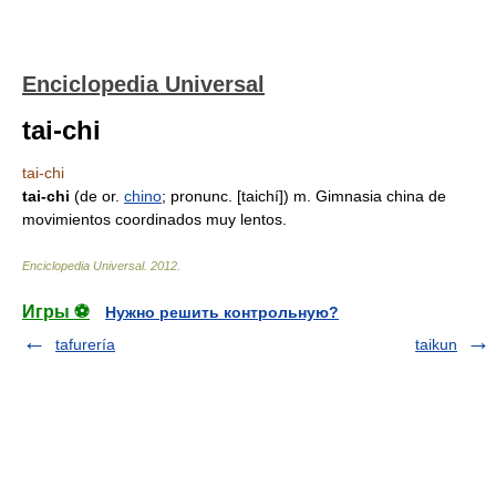
Enciclopedia Universal
tai-chi
tai-chi
tai-chi
(de or.
chino
; pronunc. [taichí]) m. Gimnasia china de
movimientos coordinados muy lentos.
Enciclopedia Universal
.
2012
.
Игры ⚽
Нужно решить контрольную?
tafurería
taikun