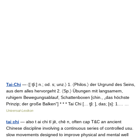
Tai-Chi
— 〈[ tʃi:] n.; od. s; unz.〉 1. 〈Philos.〉 der Urgrund des Seins,
aus dem alles hervorgeht 2. 〈Sp.〉 Übungen mit langsamem,
ruhigem Bewegungsablauf, Schattenboxen [chin., „das höchste
Prinzip; der große Balken“] * * * Tai Chi [… t̮ʃi: ], das; [s]: 1.… …
Universal-Lexikon
tai chi
— also t ai chi tī jē, chē n, often cap T&C an ancient
Chinese discipline involving a continuous series of controlled usu.
slow movements designed to improve physical and mental well