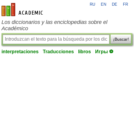
RU
EN
DE
FR
es-academic.com
Los diccionarios y las enciclopedias sobre el
Académico
¡Buscar!
interpretaciones
Traducciones
libros
Игры ⚽